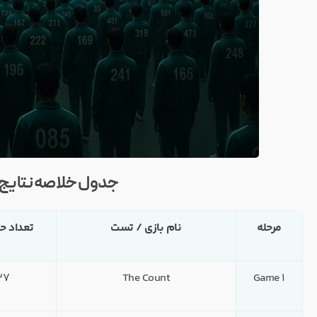
جدول خلاصه نتایج و
مرحله
نام بازی / تست
تعداد ح
Game 1
The Count
227 