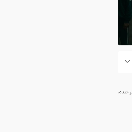
 خنده،