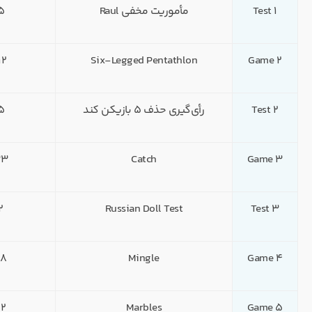
Test 1
مأموریت مخفی Raul
5 ن
Game 2
Six-Legged Pentathlon
112 
Test 2
رأی‌گیری حذف ۵ بازیکن کند
5 ن
Game 3
Catch
33 ن
Test 3
Russian Doll Test
2 نف
Game 4
Mingle
28 ن
Game 5
Marbles
22 ن