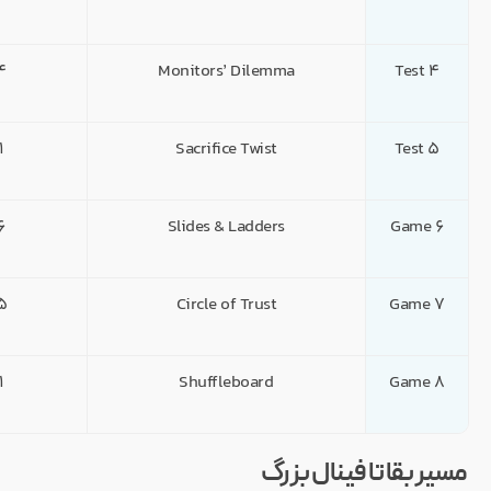
Test 4
Monitors’ Dilemma
4 ن
Test 5
Sacrifice Twist
1 نف
Game 6
Slides & Ladders
6 نف
Game 7
Circle of Trust
5 ن
Game 8
Shuffleboard
1 نف
مسیر بقا تا فینال بزرگ