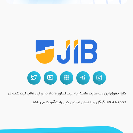
از شما برای تحویل سریع گیفت کارت تشکر می کنم. خدمت رسانی عالی!
همایون حسینی
امتیاز
5
از 5
کاربر فعال
من عاشق خرید گیفت کارت در این سایت هستم. بسیار خفن!
نرگس کریمی
امتیاز
5
از 5
کاربر فعال
تنوع گیفت کارت ها در این سایت فوق العاده است
کلیه حقوق این وب سایت متعلق به جیب استور jib.store و این قالب ثبت شده در
DMCA Report گوگل و یا همان قوانین کپی رایت آمریکا می باشد.
رسول کاظمی
امتیاز
5
از 5
کاربر فعال