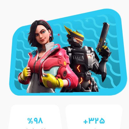
%98
+325