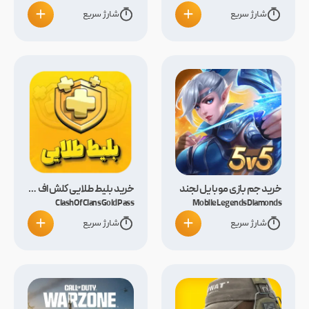
شارژ سریع
شارژ سریع
خرید جم بازی موبایل لجند
خرید بلیط طلایی کلش اف کلنز
Clash Of Clans Gold Pass
Mobile Legends Diamonds
شارژ سریع
شارژ سریع