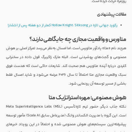
روزمره حرکت کرده است.
مقالات پیشنهادی
رکورد جهانی تازه در Hollow Knight: Silksong کمتر از دو هفته پس از انتشار!
متاورس و واقعیت مجازی چه جایگاهی دارند؟
هرچند نام «متا» یادآور متاورس است، اما امسال به‌نظر می‌رسد تمرکز اصلی بر هوش
مصنوعی و گجت‌های پوشیدنی است. البته مارک زاکربرگ قول داده در سخنرانی
کلیدی درباره آینده متاورس هم صحبت کند. شایعات حاکی است که هدست فوق
سبک واقعیت مجازی متا احتمالاً تا سال ۲۰۲۶ عرضه می‌شود و شاید امسال فقط
بخشی از مسیر توسعه آن رونمایی شود.
هوش مصنوعی؛ مهره استراتژیک متا
نکته جذاب دیگر، حضور تیم تازه‌تأسیس Meta Superintelligence Labs (MSL)
است. این گروه با مدیریت الکساندر وانگ (مدیرعامل سابق Scale AI) مأمور توسعه
پیشرفته‌ترین سیستم‌های هوش مصنوعی شده و احتمالاً در این رویداد خبرهای