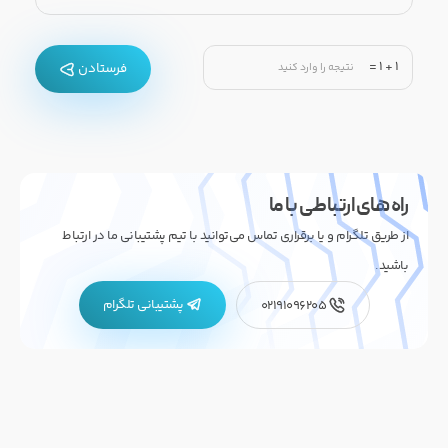
=
1
+
1
فرستادن
راه های ارتباطی با ما
از طریق تلگرام و یا برقراری تماس می‌توانید با تیم پشتیبانی ما در ارتباط
باشید.
پشتیبانی تلگرام
02191096205