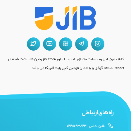
کلیه حقوق این وب سایت متعلق به جیب استور jib.store و این قالب ثبت شده در
DMCA Report گوگل و یا همان قوانین کپی رایت آمریکا می باشد.
راه های ارتباطی
تلفن تماس : 02191093823