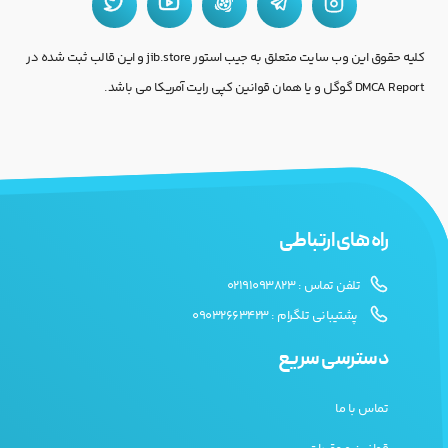
کلیه حقوق این وب سایت متعلق به جیب استور jib.store و این قالب ثبت شده در
DMCA Report گوگل و یا همان قوانین کپی رایت آمریکا می باشد.
راه های ارتباطی
تلفن تماس : 02191093823
پشتیبانی تلگرام : 09032663423
دسترسی سریع
تماس با ما