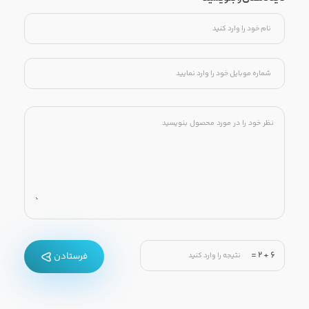
=
2
+
6
فرستادن