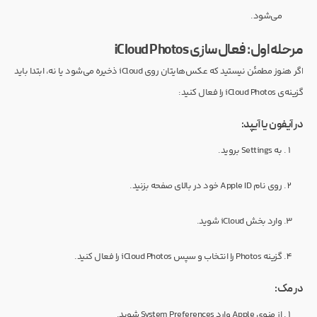
می‌شود.
مرحله اول: فعال‌سازی iCloud Photos
اگر هنوز مطمئن نیستید که عکس‌هایتان روی iCloud ذخیره می‌شود یا نه، ابتدا باید
گزینه‌ی iCloud Photos را فعال کنید:
در آیفون یا آیپد:
به Settings بروید.
روی نام Apple ID خود در بالای صفحه بزنید.
وارد بخش iCloud شوید.
گزینه Photos را انتخاب و سپس iCloud Photos را فعال کنید.
در مک:
از منوی Apple وارد System Preferences شوید.