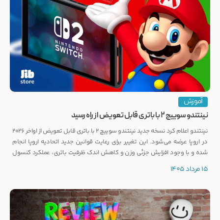
آموزش
نینتندو سوییچ ۲ با باتری قابل تعویض از راه رسید
نینتندو اعلام کرد نسخه جدید نینتندو سوییچ ۲ با باتری قابل تعویض از اواخر ۲۰۲۶
در اروپا عرضه می‌شود. این تغییر برای رعایت قوانین جدید اتحادیه اروپا انجام
شده و با وجود افزایش جزئی وزن و کاهش اندک ظرفیت باتری، عملکرد کنسول
تغییری نخواهد کرد.
15 مرداد 1405