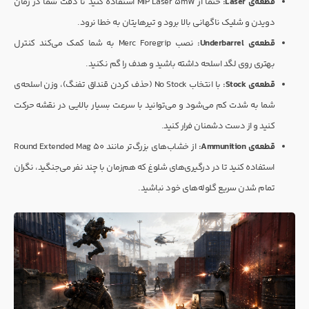
قطعه‌ی Laser:
حتما از MIP Laser 5mW استفاده کنید تا دقت شما در زمان
دویدن و شلیک ناگهانی بالا برود و تیرهایتان به خطا نرود.
قطعه‌ی Underbarrel:
نصب Merc Foregrip به شما کمک می‌کند کنترل
بهتری روی لگد اسلحه داشته باشید و هدف را گم نکنید.
قطعه‌ی Stock:
با انتخاب No Stock (حذف کردن قنداق تفنگ)، وزن اسلحه‌ی
شما به شدت کم می‌شود و می‌توانید با سرعت بسیار بالایی در نقشه حرکت
کنید و از دست دشمنان فرار کنید.
قطعه‌ی Ammunition:
از خشاب‌های بزرگ‌تر مانند 50 Round Extended Mag
استفاده کنید تا در درگیری‌های شلوغ که هم‌زمان با چند نفر می‌جنگید، نگران
تمام شدن سریع گلوله‌های خود نباشید.