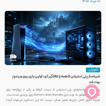
15 مرداد 1405
آموزش
شبیه‌ساز پلی استیشن ۵ همه را غافلگیر کرد؛ اولین بازی روی ویندوز
بوت شد
پیشرفت شبیه‌سازهای پلی استیشن ۵ سرعت گرفته و یکی از پروژه‌ها برای
نخستین بار موفق به بوت بازی Demon's Souls Remake روی ویندوز شده است.
هرچند اجرای کامل بازی‌ها هنوز ممکن نیست، اما این دستاورد می‌تواند آینده
انتشار بازی‌هایی مانند GTA 6 روی PC را تحت تأثیر قرار دهد.