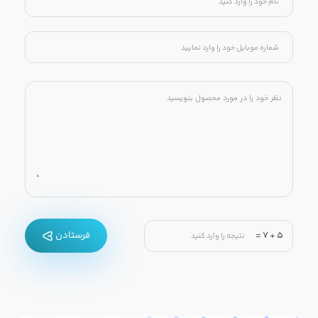
می‌بینند، جایی که می ‌توانند با تجهیزات و سلاح‌ های مدرن
بپرند، بالا بروند و از توانایی ‌های ویژه ‌ای استفاده کنند.
تنظیمات متمایز بازی، تجربه ای با طراوت را برای بازیکنانی که به
دنبال چیزی فراتر از فرمول معمول بتل رویال هستند، ارائه می
دهد.
مکانیک گیم پلی بازی سایبر هانتر
مکانیک اصلی گیم پلی بازی سایبر هانتر حول محور اکتشاف، بقا
و مبارزه شدید می چرخد. بازیکنان می توانند آزادانه در سراسر
نقشه وسیع حرکت کنند و از مهارت های پارکور خود برای
5
+
7
=
فرستادن
رسیدن به نقاط برتر و کشف اسرار پنهان استفاده کنند. این
بازی یک سیستم ساختمانی نوآورانه را معرفی می کند که به
بازیکنان اجازه می دهد سازه هایی را در پرواز بسازند و عمق