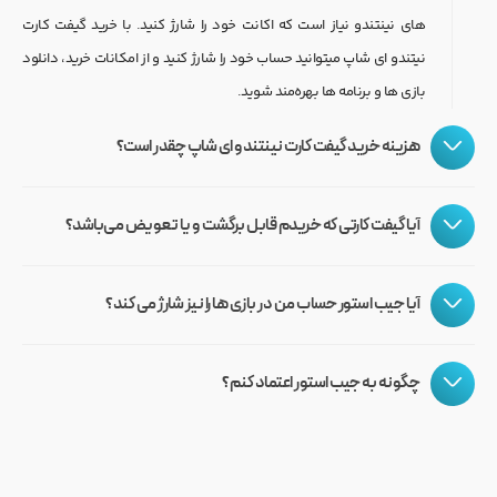
به سبد خرید خود اضافه کنید و با پرداخت ریالی (تومانی) مبلغ
های نینتندو نیاز است که اکانت خود را شارژ کنید. با خرید گیفت کارت
بازی مورد نظر خود را انتخاب کنید.
گیفت کارت، آن را دریافت کرده و از سرویس های آنلاین بهره
نیتندو ای شاپ میتوانید حساب خود را شارژ کنید و از امکانات خرید، دانلود
روی گزینه Buy Digital کلیک کنید.
مند شوید.
بازی ها و برنامه ها بهره‌مند شوید.
هزینه خرید گیفت کارت نینتندو ای شاپ چقدر است؟
آیا گیفت کارتی که خریدم قابل برگشت و یا تعویض می‌باشد؟
آیا جیب استور حساب من در بازی ها را نیز شارژ می کند؟
چگونه به جیب استور اعتماد کنم؟
در اینجا از شما خواسته میشود که به حساب کاربری خود متصل
شوید.
Username و Password که قرار است بازی جدید را به آن اضافه
کارمزد گیفت کارت Nintendo در ریجن های
کنید، را وارد نمایید.