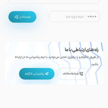
=
0
+
0
فرستادن
راه های ارتباطی با ما
از طریق تلگرام و یا برقراری تماس می‌توانید با تیم پشتیبانی ما در ارتباط
باشید.
پشتیبانی تلگرام
02191096205