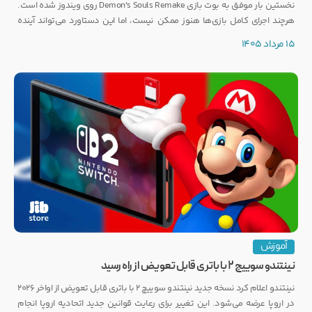
نخستین بار موفق به بوت بازی Demon's Souls Remake روی ویندوز شده است.
هرچند اجرای کامل بازی‌ها هنوز ممکن نیست، اما این دستاورد می‌تواند آینده
انتشار بازی‌هایی مانند GTA 6 روی PC را تحت تأثیر قرار دهد.
15 مرداد 1405
آموزش
نینتندو سوییچ ۲ با باتری قابل تعویض از راه رسید
نینتندو اعلام کرد نسخه جدید نینتندو سوییچ ۲ با باتری قابل تعویض از اواخر ۲۰۲۶
در اروپا عرضه می‌شود. این تغییر برای رعایت قوانین جدید اتحادیه اروپا انجام