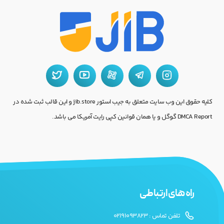
کلیه حقوق این وب سایت متعلق به جیب استور jib.store و این قالب ثبت شده در
DMCA Report گوگل و یا همان قوانین کپی رایت آمریکا می باشد.
راه های ارتباطی
تلفن تماس : 02191093823