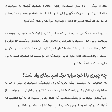
بعد از بیش از ده سال استفاده روزانه، بالاخره تصمیم گرفتم با اسپاتیفای
خداحافظی کنم. نه این‌که ناگهان از آن بدم بیاید، اما به نقطه‌ای رسیدم که فهمیدم
ما دو نفر هر کدام مسیر خودمان را رفته‌ایم، بی‌آنکه با هم رشد کنیم.
سال‌ها بود که گاهی وسوسه می‌شدم اسپاتیفای را ترک کنم. خبرهای مربوط به
پرداخت پایین حق استریم به هنرمندان، ماجرای پخش انحصاری پادکست جو روگن و
انتشار اطلاعات غلط درباره کرونا، یا تلاش اسپاتیفای برای حذف RSS و محدود کردن
استقلال پادکسترها، همه دلیل‌هایی بودند که می‌توانستند مرا منصرف کنند. با این
حال، همیشه ماندگار شدم.
چه چیزی بالاخره مرا به ترک اسپاتیفای واداشت؟
نه اخلاقیات، نه سیاست، بلکه تجربه کاربری. اپلیکیشن اسپاتیفای بیش از حد به
پیشنهادهای الگوریتمی وابسته شده و صفحه خانه‌اش پر از شلوغی بصری است. از
پاپ‌آپ‌های تبلیغاتی و پادکست‌هایی که فقط یک‌بار شنیده‌ام، تا آلبوم‌هایی که
گذرا امتحان کرده‌ام و حتی موزیک‌های اسپانسرشده از هنرمندان ناشناس.