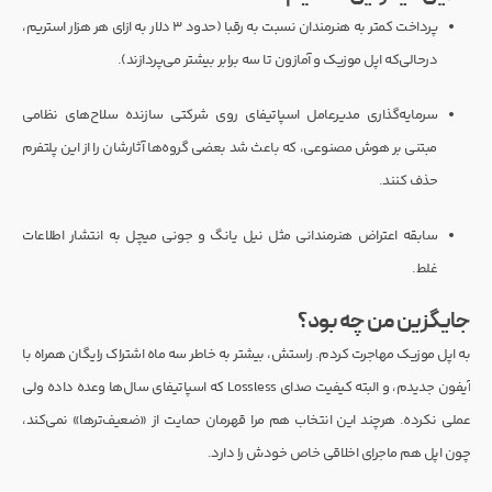
پرداخت کمتر به هنرمندان نسبت به رقبا (حدود ۳ دلار به ازای هر هزار استریم،
درحالی‌که اپل موزیک و آمازون تا سه برابر بیشتر می‌پردازند).
سرمایه‌گذاری مدیرعامل اسپاتیفای روی شرکتی سازنده سلاح‌های نظامی
مبتنی بر هوش مصنوعی، که باعث شد بعضی گروه‌ها آثارشان را از این پلتفرم
حذف کنند.
سابقه اعتراض هنرمندانی مثل نیل یانگ و جونی میچل به انتشار اطلاعات
غلط.
جایگزین من چه بود؟
به اپل موزیک مهاجرت کردم. راستش، بیشتر به خاطر سه ماه اشتراک رایگان همراه با
آیفون جدیدم، و البته کیفیت صدای Lossless که اسپاتیفای سال‌ها وعده داده ولی
عملی نکرده. هرچند این انتخاب هم مرا قهرمان حمایت از «ضعیف‌ترها» نمی‌کند،
چون اپل هم ماجرای اخلاقی خاص خودش را دارد.