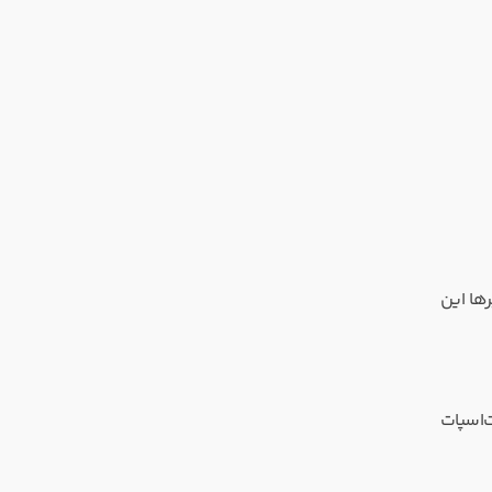
 کنید. بسیاری از پلیرها این
نت دیگر (مثلاً هات‌اسپات