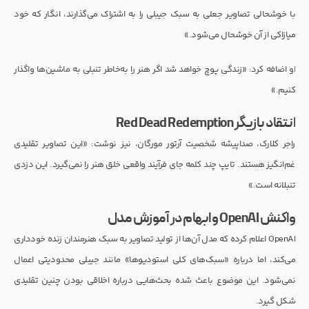
با خوشحالی تصاویر جعلی به سبک جیبلی را به اشتراک می‌گذارند، انگار که خود
میازاکی از آن خوشحال می‌شود.»
او اضافه کرد: «زندگی پوچ خواهد شد اگر هنر را به‌خاطر تنبلی به ماشین‌ها واگذار
کنیم.»
انتقاد بازیگر Red Dead Redemption
راجر کلارک، صداپیشه شخصیت آرتور مورگان، نیز نوشت: «این تصاویر تقلیدی
غم‌انگیز هستند. تایپ چند کلمه جای فرآیند واقعی خلق هنر را نمی‌گیرد. این دزدی
تنبلانه است.»
واکنش OpenAI و ابهام در آموزش مدل
OpenAI اعلام کرده که مدل آن‌ها از تولید تصاویر به سبک هنرمندان زنده خودداری
می‌کند، اما درباره «سبک‌های کلی استودیوها» مانند جیبلی محدودیتی اعمال
نمی‌شود. این موضوع باعث شده بحث‌هایی درباره اخلاقی بودن چنین تقلیدی
شکل گیرد.