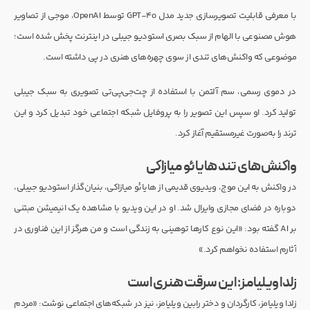
با معرفی قابلیت تصویرسازی جدید مدل GPT-4o توسط OpenAI، موجی از تصاویر
هوش مصنوعی با الهام از سبک بصری استودیو جیبلی در اینترنت پخش شده است؛
موضوعی که واکنش‌های تندی از سوی چهره‌های هنری در پی داشته است.
در دموی رسمی، سم آلتمن با استفاده از چت‌جی‌پی‌تی تصویری به سبک جیبلی
تولید کرد. او سپس این تصویر را به پروفایل شبکه اجتماعی خود تبدیل کرد و این
ترند را به‌صورت غیرمستقیم آغاز کرد.
واکنش‌های تند هایائو میازاکی
در واکنش به این موج، ویدیوی قدیمی از هایائو میازاکی، بنیان‌گذار استودیو جیبلی،
دوباره در فضای مجازی وایرال شد. او در این ویدیو با مشاهده یک انیمیشن مبتنی
بر AI گفته بود: «این نوع کارها توهینی به زندگی است و من هرگز از این فناوری در
آثارم استفاده نخواهم کرد.»
زلدا ویلیامز: این سرقت هنری است
زلدا ویلیامز، کارگردان و دختر رابین ویلیامز، نیز در شبکه‌های اجتماعی نوشت: «مردم