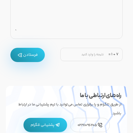
=
1
+
7
فرستادن
راه های ارتباطی با ما
از طریق تلگرام و یا برقراری تماس می‌توانید با تیم پشتیبانی ما در ارتباط
باشید.
پشتیبانی تلگرام
02191096205