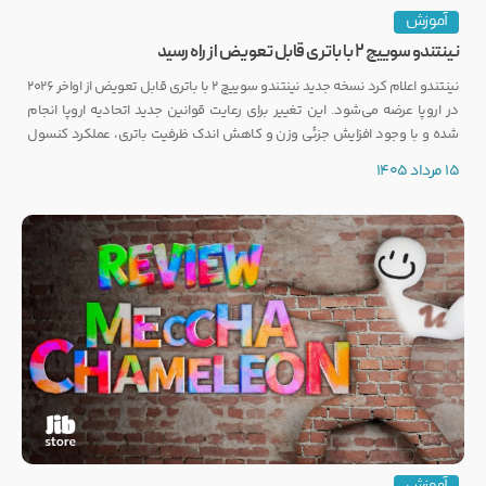
آموزش
نینتندو سوییچ ۲ با باتری قابل تعویض از راه رسید
نینتندو اعلام کرد نسخه جدید نینتندو سوییچ ۲ با باتری قابل تعویض از اواخر ۲۰۲۶
در اروپا عرضه می‌شود. این تغییر برای رعایت قوانین جدید اتحادیه اروپا انجام
شده و با وجود افزایش جزئی وزن و کاهش اندک ظرفیت باتری، عملکرد کنسول
تغییری نخواهد کرد.
15 مرداد 1405
آموزش