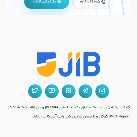
پشتیبانی تلگرام
02191096205
کلیه حقوق این وب سایت متعلق به جیب استور jib.store و این قالب ثبت شده در
DMCA Report گوگل و یا همان قوانین کپی رایت آمریکا می باشد.