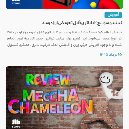
آموزش
نینتندو سوییچ ۲ با باتری قابل تعویض از راه رسید
نینتندو اعلام کرد نسخه جدید نینتندو سوییچ ۲ با باتری قابل تعویض از اواخر ۲۰۲۶
در اروپا عرضه می‌شود. این تغییر برای رعایت قوانین جدید اتحادیه اروپا انجام
شده و با وجود افزایش جزئی وزن و کاهش اندک ظرفیت باتری، عملکرد کنسول
تغییری نخواهد کرد.
15 مرداد 1405