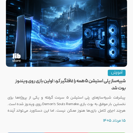
آموزش
شبیه‌ساز پلی استیشن ۵ همه را غافلگیر کرد؛ اولین بازی روی ویندوز
بوت شد
پیشرفت شبیه‌سازهای پلی استیشن ۵ سرعت گرفته و یکی از پروژه‌ها برای
نخستین بار موفق به بوت بازی Demon's Souls Remake روی ویندوز شده است.
هرچند اجرای کامل بازی‌ها هنوز ممکن نیست، اما این دستاورد می‌تواند آینده
انتشار بازی‌هایی مانند GTA 6 روی PC را تحت تأثیر قرار دهد.
15 مرداد 1405