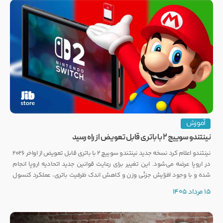
آموزش
نینتندو سوییچ ۲ با باتری قابل تعویض از راه رسید
نینتندو اعلام کرد نسخه جدید نینتندو سوییچ ۲ با باتری قابل تعویض از اواخر ۲۰۲۶
در اروپا عرضه می‌شود. این تغییر برای رعایت قوانین جدید اتحادیه اروپا انجام
شده و با وجود افزایش جزئی وزن و کاهش اندک ظرفیت باتری، عملکرد کنسول
تغییری نخواهد کرد.
15 مرداد 1405