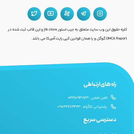
کلیه حقوق این وب سایت متعلق به جیب استور jib.store و این قالب ثبت شده در
DMCA Report گوگل و یا همان قوانین کپی رایت آمریکا می باشد.
راه های ارتباطی
تلفن تماس : 02191093823
پشتیبانی تلگرام : 09032663423
دسترسی سریع