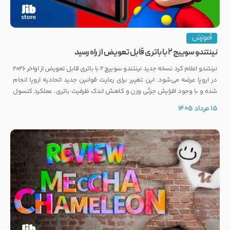
آموزش
نینتندو سوییچ ۲ با باتری قابل تعویض از راه رسید
نینتندو اعلام کرد نسخه جدید نینتندو سوییچ ۲ با باتری قابل تعویض از اواخر ۲۰۲۶
در اروپا عرضه می‌شود. این تغییر برای رعایت قوانین جدید اتحادیه اروپا انجام
شده و با وجود افزایش جزئی وزن و کاهش اندک ظرفیت باتری، عملکرد کنسول
تغییری نخواهد کرد.
15 مرداد 1405