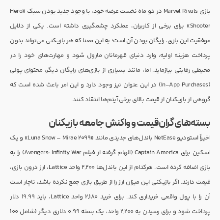
بازی Marvel Rivals در دو ماه نخست عرضه خود، با وجود جدید بودن سبک «Hero
Shooter» برای برخی از کاربران، عملکرد چشمگیری داشته است. یکی از دلایل
موفقیت این بازی، رایگان بودن آن است؛ به این معنا که هر بازیکنی می‌تواند بدون
پرداخت هزینه اولیه، وارد دنیای قهرمانان مارول شود و مهارت‌های خود را در
محیطی رقابتی بیازماید. اما، مانند بسیاری از بازی‌های رایگان دیگر، محتوای پولی
(In-App Purchases) در این عنوان نیز وجود دارد و این امر باعث شده است که
گروهی از بازیکنان از قیمت بالای برخی آیتم‌ها انتقاد کنند.
بسته‌های گران‌قیمت و واکنش جامعه بازیکنان
اخیراً استودیو NetEase باندل‌های جدیدی مانند «Luna Snow – Mirae 2099» و یک
اسکین برای Captain America (الهام گرفته از فیلم Avengers: Infinity War) را به
بازی اضافه کرده است. هرکدام از این باندل‌ها ۲,۲۰۰ واحد Lattice، ارز درون بازی،
قیمت دارند. اگر بازیکنی این میزان ارز را از طریق بازی جمع نکرده باشد، ناچار است
آن را با پول واقعی خریداری کند. برای خرید ۲,۱۸۰ واحد Lattice، باید ۱۹.۹۹ دلار
پرداخت شود و برای رسیدن به ۲,۲۰۰ واحد، یک بسته ۰.۹۹ دلاری دیگر (شامل ۱۰۰