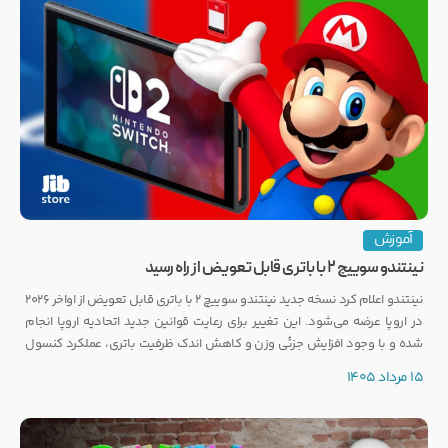
آموزش
نینتندو سوییچ ۲ با باتری قابل تعویض از راه رسید
نینتندو اعلام کرد نسخه جدید نینتندو سوییچ ۲ با باتری قابل تعویض از اواخر ۲۰۲۶
در اروپا عرضه می‌شود. این تغییر برای رعایت قوانین جدید اتحادیه اروپا انجام
شده و با وجود افزایش جزئی وزن و کاهش اندک ظرفیت باتری، عملکرد کنسول
تغییری نخواهد کرد.
15 مرداد 1405