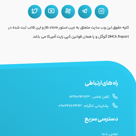
کلیه حقوق این وب سایت متعلق به جیب استور jib.store و این قالب ثبت شده در
DMCA Report گوگل و یا همان قوانین کپی رایت آمریکا می باشد.
راه های ارتباطی
تلفن تماس : 02191093823
پشتیبانی تلگرام : 09032663423
دسترسی سریع
تماس با ما