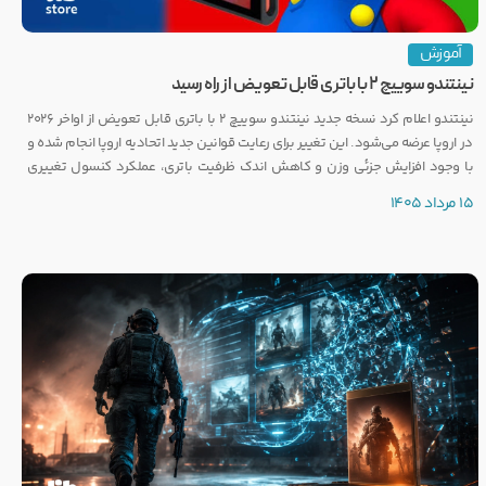
آموزش
نینتندو سوییچ ۲ با باتری قابل تعویض از راه رسید
نینتندو اعلام کرد نسخه جدید نینتندو سوییچ ۲ با باتری قابل تعویض از اواخر ۲۰۲۶
در اروپا عرضه می‌شود. این تغییر برای رعایت قوانین جدید اتحادیه اروپا انجام شده و
با وجود افزایش جزئی وزن و کاهش اندک ظرفیت باتری، عملکرد کنسول تغییری
نخواهد کرد.
15 مرداد 1405