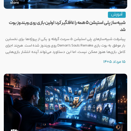
آموزش
شبیه‌ساز پلی استیشن ۵ همه را غافلگیر کرد؛ اولین بازی روی ویندوز بوت
شد
پیشرفت شبیه‌سازهای پلی استیشن ۵ سرعت گرفته و یکی از پروژه‌ها برای نخستین
بار موفق به بوت بازی Demon's Souls Remake روی ویندوز شده است. هرچند اجرای
کامل بازی‌ها هنوز ممکن نیست، اما این دستاورد می‌تواند آینده انتشار بازی‌هایی
مانند GTA 6 روی PC را تحت تأثیر قرار دهد.
15 مرداد 1405