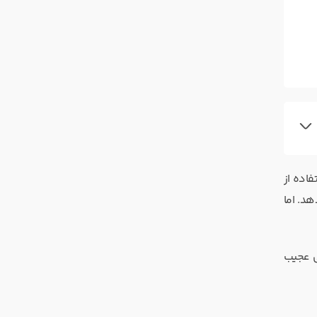
اده از
هد. اما
ژگی عجیب