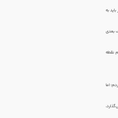
باید به
ف بعدی
م نقطه
ا نه. اول Gboard و Samsung Keyboard را امتحان کردم؛ اما
ی‌گذارد،