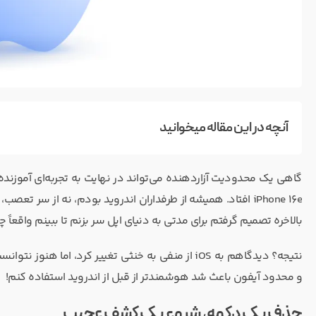
آنچه در این مقاله میخوانید
گاهی یک محدودیت آزاردهنده می‌تواند در نهایت به تجربه‌ای آموزنده 
iPhone 16e افتاد. همیشه از طرفداران اندروید بودم، نه از س
بالاخره تصمیم گرفتم برای مدتی به دنیای اپل سر بزنم تا ببینم واقعاً
نتیجه؟ دیدگاهم به iOS از منفی به خنثی تغییر کرد، ا
و محدود آیفون باعث شد هوشمندتر از قبل از اندروید استفاده کنم!
حذف یک دکمه، شروع یک کشف عجیب