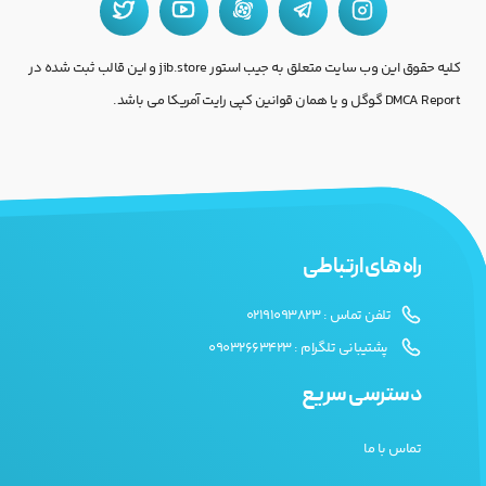
کلیه حقوق این وب سایت متعلق به جیب استور jib.store و این قالب ثبت شده در
DMCA Report گوگل و یا همان قوانین کپی رایت آمریکا می باشد.
راه های ارتباطی
تلفن تماس : 02191093823
پشتیبانی تلگرام : 09032663423
دسترسی سریع
تماس با ما