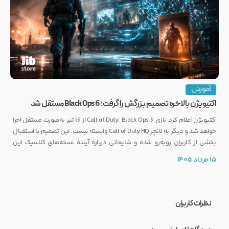
آموزش
اکتیویژن بالاخره تصمیم بزرگش را گرفت؛ Black Ops 6 مستقل شد
اکتیویژن اعلام کرد بازی Call of Duty: Black Ops 6 از ۱۶ تیر به‌صورت مستقل اجرا
خواهد شد و دیگر به لانچر Call of Duty HQ وابسته نیست. این تصمیم با استقبال
بخشی از کاربران روبه‌رو شده و شایعاتی درباره آینده نسخه‌های کلاسیک این
مجموعه را نیز تقویت کرده است.
15 مرداد 1405
نظرات کاربران