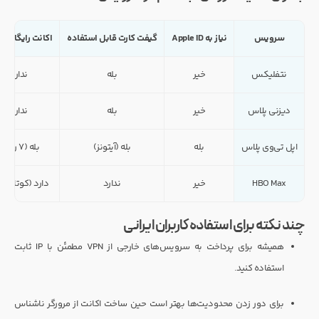
سرویس
نیاز به Apple ID
گیفت کارت قابل استفاده
اکانت رایگان دا
نتفلیکس
خیر
بله
ندارد
دیزنی پلاس
خیر
بله
ندارد
اپل تی‌وی پلاس
بله
بله (آیتونز)
بله (۷ روزه)
HBO Max
خیر
ندارد
دارد (کوتاه‌مد
چند نکته برای استفاده کاربران ایرانی
همیشه برای پرداخت به سرویس‌های خارجی از VPN مطمئن با IP ثابت
استفاده کنید.
برای دور زدن محدودیت‌ها بهتر است حین ساخت اکانت از مرورگر ناشناس