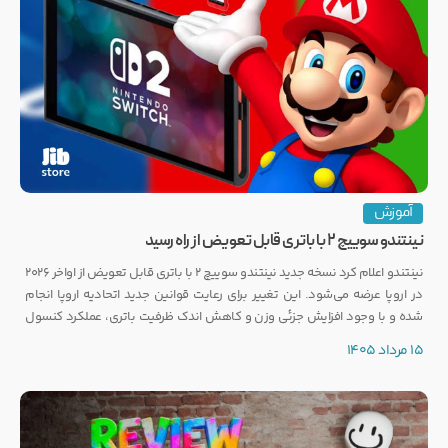
آموزش
نینتندو سوییچ ۲ با باتری قابل تعویض از راه رسید
نینتندو اعلام کرد نسخه جدید نینتندو سوییچ ۲ با باتری قابل تعویض از اواخر ۲۰۲۶
در اروپا عرضه می‌شود. این تغییر برای رعایت قوانین جدید اتحادیه اروپا انجام
شده و با وجود افزایش جزئی وزن و کاهش اندک ظرفیت باتری، عملکرد کنسول
تغییری نخواهد کرد.
15 مرداد 1405