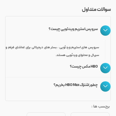
سوالات متداول
سرویس استریم ویدئویی چیست؟
سرویس های استریم ویدئویی ، بستر های دیجیتالی برای تماشای فیلم و
سریال و محتوای ویدئویی هستند.
HBO مکس چیست؟
چطور اشتراک HBO Max بخریم؟
برچسب ها :