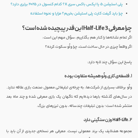
پلی استیشن 5 یا ایکس باکس سری X؟ کدام کنسول در 2025 برتری دارد؟
چرا باید گیفت کارت پلی استیشن بخریم؟ مزایا و نحوه استفاده
چرا معرفی Half-Life 3 این‌قدر پیچیده شده است؟
اگر تمام نشانه‌ها را کنار هم بگذاریم، سؤال مهم این است:
اگر واقعاً چیزی در حال ساخت است، چرا ولُو سکوت کرده؟
پاسخ این سؤال چند لایه دارد:
۱. فلسفه‌ی کاری ولُو همیشه متفاوت بوده
ولُو برخلاف بسیاری از شرکت‌ها، به چرخه‌ی تبلیغاتی معمول صنعت بازی علاقه ندارد.
در سال‌های گذشته بارها دیده‌ایم که ناگهان یک بازی معرفی شده و چند ماه بعد
منتشر شده است؛ بدون تبلیغات چندساله، بدون تیزرهای بزرگ.
۲. Half-Life وزن سنگینی دارد
مجموعه هف‌لایف یک برند معمولی نیست. معرفی هر نسخه‌ی جدیدی از آن باید با