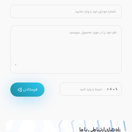
=
8
+
6
فرستادن
راه های ارتباطی با ما