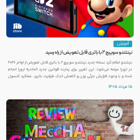
آموزش
نینتندو سوییچ ۲ با باتری قابل تعویض از راه رسید
نینتندو اعلام کرد نسخه جدید نینتندو سوییچ ۲ با باتری قابل تعویض از اواخر ۲۰۲۶
در اروپا عرضه می‌شود. این تغییر برای رعایت قوانین جدید اتحادیه اروپا انجام
شده و با وجود افزایش جزئی وزن و کاهش اندک ظرفیت باتری، عملکرد کنسول
تغییری نخواهد کرد.
15 مرداد 1405