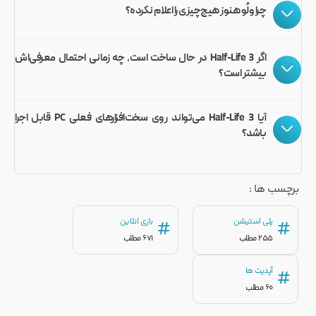
چرا ولُو هنوز هیچ‌چیزی را اعلام نکرده؟
اگر Half-Life 3 در حال ساخت است، چه زمانی احتمال معرفی‌اش
بیشتر است؟
آیا Half-Life 3 می‌تواند روی سخت‌افزارهای فعلی PC قابل اجرا
باشد؟
برچسب ها :
پلی استیشن
بازی انلاین
#
#
255 مطلب
671 مطلب
آپدیت ها
#
60 مطلب