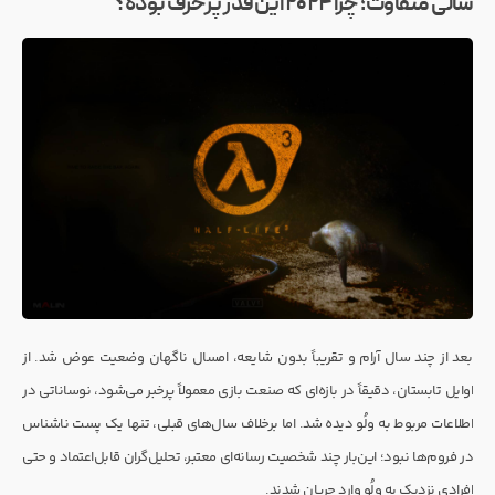
سالی متفاوت؛ چرا ۲۰۲۴ این‌قدر پرحرف بوده؟
بعد از چند سال آرام و تقریباً بدون شایعه، امسال ناگهان وضعیت عوض شد. از
اوایل تابستان، دقیقاً در بازه‌ای که صنعت بازی معمولاً پرخبر می‌شود، نوساناتی در
اطلاعات مربوط به ولُو دیده شد. اما برخلاف سال‌های قبلی، تنها یک پست ناشناس
در فروم‌ها نبود؛ این‌بار چند شخصیت رسانه‌ای معتبر، تحلیل‌گران قابل‌اعتماد و حتی
افرادی نزدیک به ولُو وارد جریان شدند.