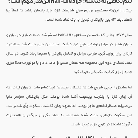
نیم‌نگاهی به گذشته؛ چرا Half-Life 3 این‌قدر مهم است؟
پیش از این‌که مستقیم برویم سراغ شایعات تازه، باید یادمان باشد که اصلاً چرا
«هف‌لایف 3» بین بازیکنان تبدیل به یک نماد شده است.
سال ۱۳۷۷، زمانی که نخستین نسخه‌ی Half-Life منتشر شد، صنعت بازی در ایران و
جهان هنوز در مراحل اولیه‌ی بلوغ قرار داشت. اما همان بازی باعث شد استاندارد
تازه‌ای برای روایت‌گری، طراحی مراحل و تعامل بازیکن با محیط ایجاد شود. دو سال
بعد، نسخه‌ی دوم این مجموعه هم همان مسیر را ادامه داد و با موتور Source مرزی
جدید را برای کیفیت تکنیکی تعریف کرد.
اما مشکل از جایی شروع شد که داستان مجموعه نیمه‌تمام ماند. کاربران ایرانی که
آن زمان تازه با اینترنت پرسرعت آشنا شده بودند، مثل بازیکنان سراسر دنیا
بی‌صبرانه منتظر ادامه‌ی ماجرا بودند. اما هرچه زمان گذشت، سکوت ولُو بلندتر شد.
این سکوت طولانی، باعث شده هف‌لایف به نماد یکی از بزرگ‌ترین «انتظارات
برآورده‌نشده» در تاریخ بازی تبدیل شود.