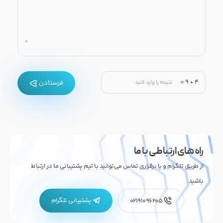
=
9
+
4
فرستادن
راه های ارتباطی با ما
از طریق تلگرام و یا برقراری تماس می‌توانید با تیم پشتیبانی ما در ارتباط
باشید.
پشتیبانی تلگرام
02191096205