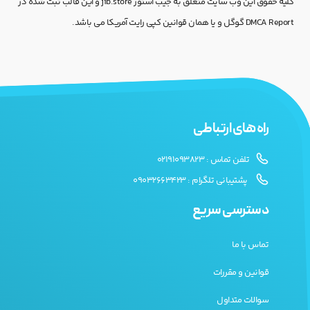
کلیه حقوق این وب سایت متعلق به جیب استور jib.store و این قالب ثبت شده در
DMCA Report گوگل و یا همان قوانین کپی رایت آمریکا می باشد.
راه های ارتباطی
تلفن تماس : 02191093823
پشتیبانی تلگرام : 09032663423
دسترسی سریع
تماس با ما
قوانین و مقررات
سوالات متداول