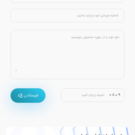
=
8
+
9
فرستادن