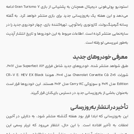
استودیو پولی‌فونی دیجیتال همچنان به پشتیبانی از بازی Gran Turismo 7 ادامه
می‌دهد و این هفته یک به‌روزرسانی جدید برای بازی منتشر خواهد کرد. به گفته
رسانه گیمینگ‌بولت، کازونوری یامائوچی، تهیه‌کننده بازی، چهار خودروی جدید را در
سایه‌نمایی منتشر کرده است. اطلاعات مربوط به این خودروها و تاریخ انتشار آپدیت
به‌طور غیررسمی لو رفته است.
معرفی خودروهای جدید
طبق شواهد منتشر شده، خودروهای جدید شامل فراری 812 Superfast مدل ۲۰۱۷،
شورلت Chevrolet Corvette C5 Z06 مدل ۲۰۰۱، هوندا CR-V E: HEV EX Black
Edition مدل ۲۰۲۱ و سوزوکی Carry KC مدل ۲۰۱۲ هستند. این خودروها قرار است
به‌عنوان بخشی از به‌روزرسانی جدید در دسترس بازیکنان قرار گیرند.
تأخیر در انتشار به‌روزرسانی
این به‌روزرسانی که ابتدا قرار بود هفته گذشته منتشر شود، به دلایلی در آخرین
لحظات به تأخیر افتاده است. با این حال، انتظار می‌رود که تریلر رسمی این