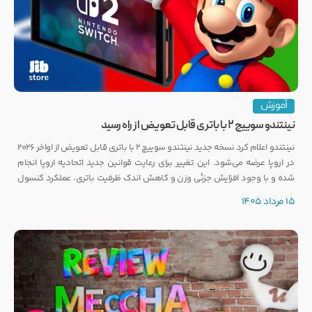
آموزش
نینتندو سوییچ ۲ با باتری قابل تعویض از راه رسید
نینتندو اعلام کرد نسخه جدید نینتندو سوییچ ۲ با باتری قابل تعویض از اواخر ۲۰۲۶
در اروپا عرضه می‌شود. این تغییر برای رعایت قوانین جدید اتحادیه اروپا انجام
شده و با وجود افزایش جزئی وزن و کاهش اندک ظرفیت باتری، عملکرد کنسول
تغییری نخواهد کرد.
15 مرداد 1405