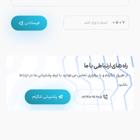
=
5
+
7
فرستادن
راه های ارتباطی با ما
از طریق تلگرام و یا برقراری تماس می‌توانید با تیم پشتیبانی ما در ارتباط
باشید.
پشتیبانی تلگرام
02191096205