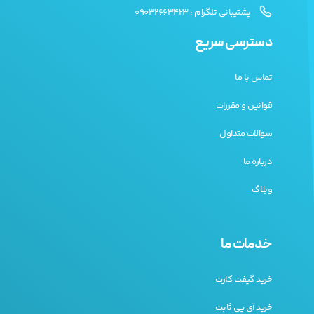
پشتیبانی تلگرام : 09032663423
دسترسی سریع
تماس با ما
قوانین و مقررات
سوالات متداول
درباره ما
وبلاگ
خدمات ما
خرید گیفت کارت
خرید آی پی ثابت