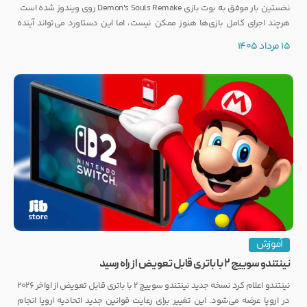
نخستین بار موفق به بوت بازی Demon's Souls Remake روی ویندوز شده است.
هرچند اجرای کامل بازی‌ها هنوز ممکن نیست، اما این دستاورد می‌تواند آینده
انتشار بازی‌هایی مانند GTA 6 روی PC را تحت تأثیر قرار دهد.
15 مرداد 1405
آموزش
نینتندو سوییچ ۲ با باتری قابل تعویض از راه رسید
نینتندو اعلام کرد نسخه جدید نینتندو سوییچ ۲ با باتری قابل تعویض از اواخر ۲۰۲۶
در اروپا عرضه می‌شود. این تغییر برای رعایت قوانین جدید اتحادیه اروپا انجام