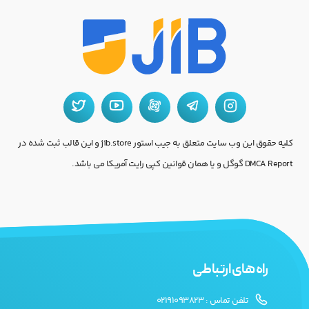
کلیه حقوق این وب سایت متعلق به جیب استور jib.store و این قالب ثبت شده در
DMCA Report گوگل و یا همان قوانین کپی رایت آمریکا می باشد.
راه های ارتباطی
تلفن تماس : 02191093823