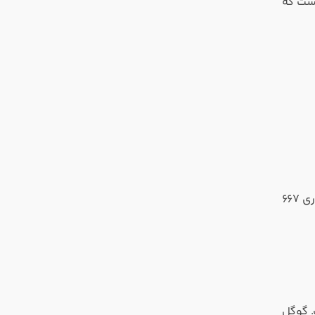
یست که
به صدر جدول دانلودهای رایگان اپ‌استور و گوگل‌پلی هند برسد و از ابتدای سپتامبر، رشد انفجاری ۶۶۷
. گوگل