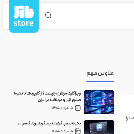
عناوین مهم
ویزا کارت مجازی چیست؟ از کاربردها تا نحوه
صدور آنی و دریافت در ایران
15 مرداد 1405
گوگل با مدل تصویرساز «نانوبانانا» در هند غوغا کرده است. از پرتره‌های دهه‌۹۰ بالیوودی تا سلفی‌های خلاقانه، کاربران هندی هم اپ Gemini را
نحوه نصب کردن دیسکورد روی کنسول
15 مرداد 1405