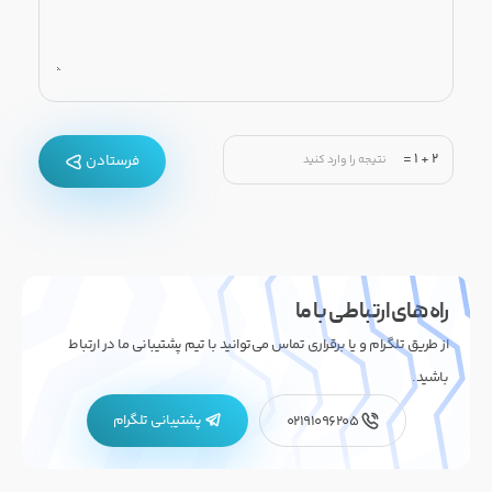
=
1
+
2
فرستادن
راه های ارتباطی با ما
از طریق تلگرام و یا برقراری تماس می‌توانید با تیم پشتیبانی ما در ارتباط
باشید.
پشتیبانی تلگرام
02191096205