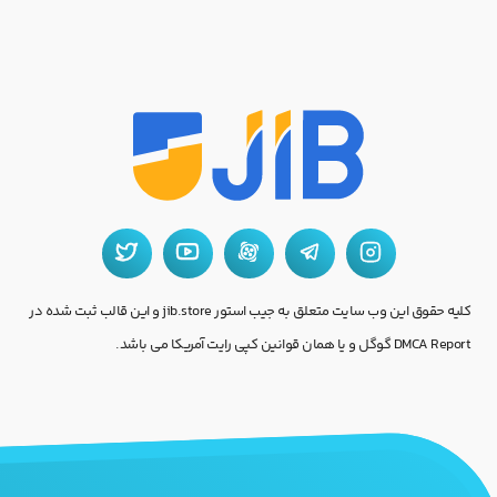
کلیه حقوق این وب سایت متعلق به جیب استور jib.store و این قالب ثبت شده در
DMCA Report گوگل و یا همان قوانین کپی رایت آمریکا می باشد.