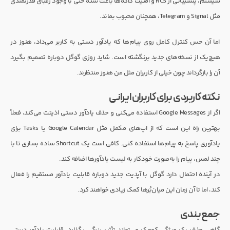
سیستم، پشتیبانی از RCS و امنیت داده‌ها باعث شده حتی با وجود رقبای قدرتمندی
مثل Signal و Telegram، همچنان محبوب بماند.
اما آن حس کنترل کامل روی پیام‌ها که یادآور دستی به کاربر می‌داد، هنوز در
هیچ‌یک از نسخه‌های جدید برنگشته است. شاید روزی گوگل دوباره تصمیم بگیرد
آن را بازگرداند چون خیلی از کاربران مثل من هنوز منتظرند.
نکته کاربردی برای کاربران ایرانی
اگر از Google Messages استفاده می‌کنی و حذف یادآور دستی اذیتت می‌کند، فعلاً
بهترین راه این است که از اپ‌های مکمل مثل Google Calendar یا Tasks برای
یادآوری پاسخ به پیام‌ها استفاده کنی. کافی است یک Shortcut ساده بسازی تا با
چند لمس، پیام را به‌صورت خودکار به لیست یادآورها اضافه کند.
در آینده احتمال دارد گوگل با آپدیت جدید دوباره قابلیت یادآور مستقیم را فعال
کند، اما تا آن زمان این میان‌بُرها کمک زیادی خواهند کرد.
جمع‌بندی
گاهی حذف یک ویژگی کوچک می‌تواند تأثیر بزرگی بگذارد. قابلیت یادآور دستی