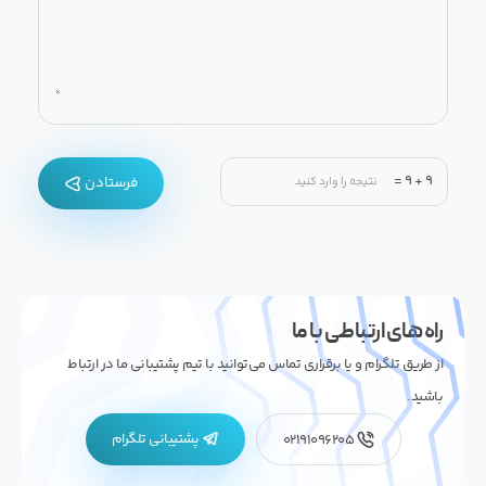
=
9
+
9
فرستادن
راه های ارتباطی با ما
از طریق تلگرام و یا برقراری تماس می‌توانید با تیم پشتیبانی ما در ارتباط
باشید.
پشتیبانی تلگرام
02191096205