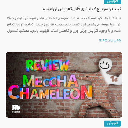
آموزش
نینتندو سوییچ ۲ با باتری قابل تعویض از راه رسید
نینتندو اعلام کرد نسخه جدید نینتندو سوییچ ۲ با باتری قابل تعویض از اواخر ۲۰۲۶
در اروپا عرضه می‌شود. این تغییر برای رعایت قوانین جدید اتحادیه اروپا انجام
شده و با وجود افزایش جزئی وزن و کاهش اندک ظرفیت باتری، عملکرد کنسول
تغییری نخواهد کرد.
15 مرداد 1405
آموزش