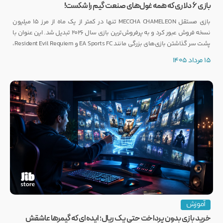
بازی ۶ دلاری که همه غول‌های صنعت گیم را شکست!
بازی مستقل MECCHA CHAMELEON تنها در کمتر از یک ماه از مرز ۱۵ میلیون
نسخه فروش عبور کرد و به پرفروش‌ترین بازی سال ۲۰۲۶ تبدیل شد. این عنوان با
پشت سر گذاشتن بازی‌های بزرگی مانند EA Sports FC و Resident Evil Requiem،
رکوردی کم‌نظیر ثبت کرده است.
15 مرداد 1405
آموزش
خرید بازی بدون پرداخت حتی یک ریال؛ ایده‌ای که گیمرها عاشقش