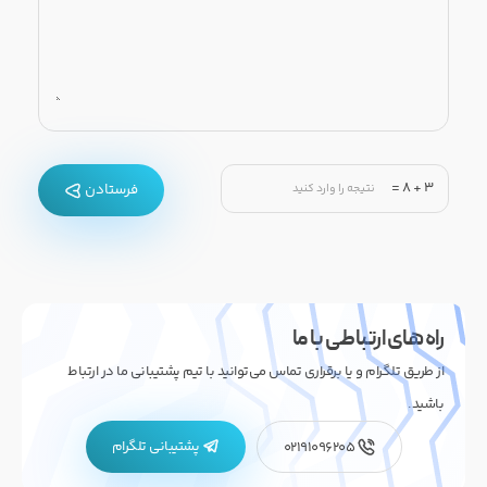
=
8
+
3
فرستادن
راه های ارتباطی با ما
از طریق تلگرام و یا برقراری تماس می‌توانید با تیم پشتیبانی ما در ارتباط
باشید.
پشتیبانی تلگرام
02191096205