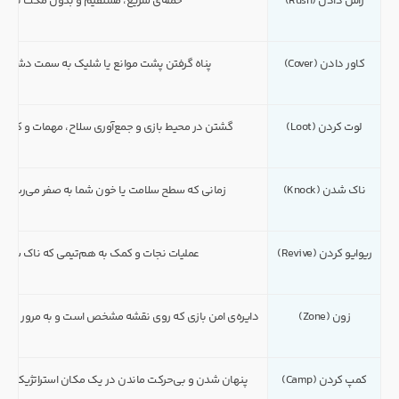
راش دادن (Rush)
حمله‌ی سریع، مستقیم و بدون مکث به سم
کاور دادن (Cover)
پناه گرفتن پشت موانع یا شلیک به سمت دشمن ب
لوت کردن (Loot)
گشتن در محیط بازی و جمع‌آوری سلاح، مهمات و کیف کم
ناک شدن (Knock)
زمانی که سطح سلامت یا خون شما به صفر می‌رسد اما ه
ریوایو کردن (Revive)
عملیات نجات و کمک به هم‌تیمی که ناک شده اس
زون (Zone)
دایره‌ی امن بازی که روی نقشه مشخص است و به مرور زمان ک
کمپ کردن (Camp)
پنهان شدن و بی‌حرکت ماندن در یک مکان استراتژیک برا