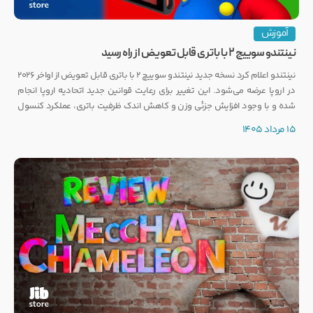
آموزش
نینتندو سوییچ ۲ با باتری قابل تعویض از راه رسید
نینتندو اعلام کرد نسخه جدید نینتندو سوییچ ۲ با باتری قابل تعویض از اواخر ۲۰۲۶
در اروپا عرضه می‌شود. این تغییر برای رعایت قوانین جدید اتحادیه اروپا انجام
شده و با وجود افزایش جزئی وزن و کاهش اندک ظرفیت باتری، عملکرد کنسول
تغییری نخواهد کرد.
15 مرداد 1405