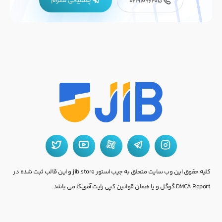
پشتیبانی تلگرام
02191096205
کلیه حقوق این وب سایت متعلق به جیب استور jib.store و این قالب ثبت شده در
DMCA Report گوگل و یا همان قوانین کپی رایت آمریکا می باشد.