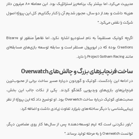
مدیریت می‌کرد، اما بیشتر یک برنامه‌ریز استراتژیک بود. این معامله ۸۰ میلیون دلار
هزینه داشت و بعد از دو سال، مجبور شدیم آن را کنار بگذاریم. کل این پروژه اصول
شرکت را نقض می‌کرد."
اگرچه کوتیک مستقیماً به نام استودیو اشاره نکرد، اما ظاهراً منظور او Bizarre
Creations بوده که در لیورپول مستقر است و سابقه توسعه بازی‌های مسابقه‌ای
مانند Project Gotham Racing را دارد.
ساخت فرنچایزهای بزرگ و چالش‌های Overwatch
در ادامه این پادکست، کوتیک و گوردون درباره مسیر ساخت برخی از محبوب‌ترین
فرنچایزهای بازی‌های ویدیویی گفتگو کردند. یکی از نکات جالب این بخش،
صحبت‌های کوتیک درباره ساخت Overwatch بود. او توضیح داد که این پروژه از نظر
زیبایی‌شناسی با دیگر ساخته‌های بلیزارد تفاوت زیادی داشت و اضافه کرد:
"باور نکردنی است که تیم توسعه‌دهنده پس از سال‌ها کار روی مضامین دیگر،
توانست Overwatch را به مرحله تولید برساند."