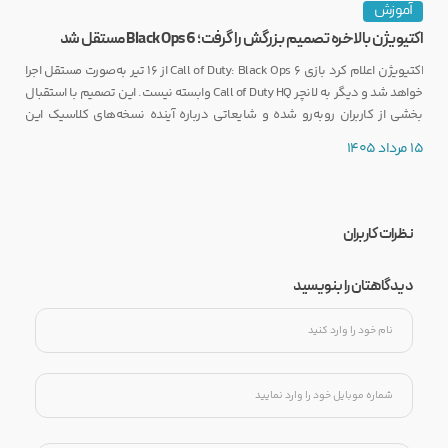
آموزش
اکتیویژن بالاخره تصمیم بزرگش را گرفت؛ Black Ops 6 مستقل شد
اکتیویژن اعلام کرد بازی Call of Duty: Black Ops 6 از ۱۶ تیر به‌صورت مستقل اجرا
خواهد شد و دیگر به لانچر Call of Duty HQ وابسته نیست. این تصمیم با استقبال
بخشی از کاربران روبه‌رو شده و شایعاتی درباره آینده نسخه‌های کلاسیک این
مجموعه را نیز تقویت کرده است.
15 مرداد 1405
نظرات کاربران
دیدگاهتان را بنویسید