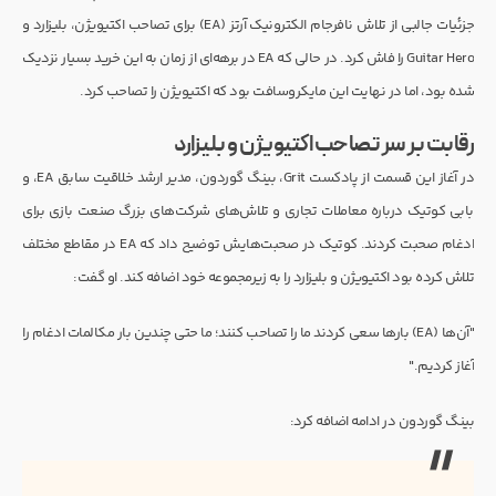
جزئیات جالبی از تلاش نافرجام الکترونیک آرتز (EA) برای تصاحب اکتیویژن، بلیزارد و
Guitar Hero را فاش کرد. در حالی که EA در برهه‌ای از زمان به این خرید بسیار نزدیک
شده بود، اما در نهایت این مایکروسافت بود که اکتیویژن را تصاحب کرد.
رقابت بر سر تصاحب اکتیویژن و بلیزارد
در آغاز این قسمت از پادکست Grit، بینگ گوردون، مدیر ارشد خلاقیت سابق EA، و
بابی کوتیک درباره معاملات تجاری و تلاش‌های شرکت‌های بزرگ صنعت بازی برای
ادغام صحبت کردند. کوتیک در صحبت‌هایش توضیح داد که EA در مقاطع مختلف
تلاش کرده بود اکتیویژن و بلیزارد را به زیرمجموعه خود اضافه کند. او گفت:
"آن‌ها (EA) بارها سعی کردند ما را تصاحب کنند؛ ما حتی چندین بار مکالمات ادغام را
آغاز کردیم."
بینگ گوردون در ادامه اضافه کرد: