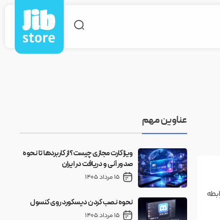
عناوین مهم
ویزا کارت مجازی چیست؟ از کاربردها تا نحوه
صدور آنی و دریافت در ایران
15 مرداد 1405
Aaron Paul، بازیکن‌ها می‌تونن بین دو شخصیت محبوب یعنی Blonde Blazer و Invisigal رابطه
نحوه نصب کردن دیسکورد روی کنسول
15 مرداد 1405