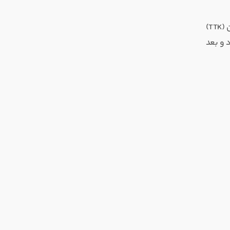
طبق بررسی WhosImmortal در ویدئوی ۱۲ آگوست، تا فاصله ۴۰ متری رقابت بین اسلحه‌ها نزدیک است، اما از ۵۰ متر به بعد AMAX با زمان کشتن (TTK)
. این برتری تا حدود ۷۰ متر حفظ می‌شود و بعد