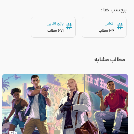
برچسب ها :
#
#
اکشن
بازی انلاین
106 مطلب
671 مطلب
مطالب مشابه