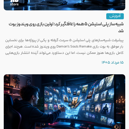
آموزش
شبیه‌ساز پلی استیشن ۵ همه را غافلگیر کرد؛ اولین بازی روی ویندوز بوت
شد
پیشرفت شبیه‌سازهای پلی استیشن ۵ سرعت گرفته و یکی از پروژه‌ها برای نخستین
بار موفق به بوت بازی Demon's Souls Remake روی ویندوز شده است. هرچند اجرای
کامل بازی‌ها هنوز ممکن نیست، اما این دستاورد می‌تواند آینده انتشار بازی‌هایی
مانند GTA 6 روی PC را تحت تأثیر قرار دهد.
15 مرداد 1405