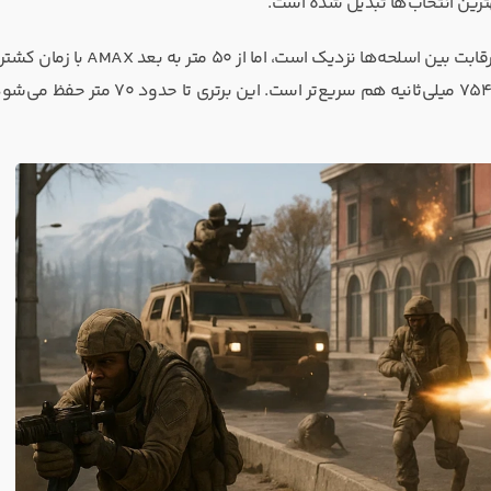
هترین انتخاب‌ها تبدیل شده است.
فقط ۶۶۸ میلی‌ثانیه، حتی از AS VAL با ۷۴۰ میلی‌ثانیه و Cypher 091 با ۷۵۴ میلی‌ثانیه هم سریع‌تر است