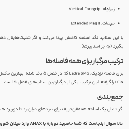
زیرلوله: Vertical Foregrip
مهمات: Extended Mag II
با این ستاپ، لگد اسلحه کاهش پیدا می‌کند و اگر شلیک‌هایتان دقی
بگیرد (به جز اسنایپرها).
ترکیب مرگبار برای همه فاصله‌ها
LC10 را گرفته. این ترکیب، یکی از مرگبارترین ستاپ‌های فصل ۵ است.
جمع‌بندی
اگر دنبال یک اسلحه همه‌فن‌حریف برای نبردهای میان‌برد تا دوربرد هستید، CR-56 AMAX در فصل ۵ انتخابی بی‌ر
حالا سوال اینجاست که شما حاضرید دوباره با AMAX وارد میدان شوید یا هنوز به متای قدیمی وفادارید؟