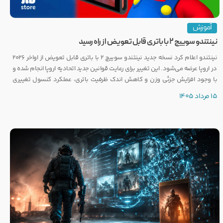
آموزش
نینتندو سوییچ ۲ با باتری قابل تعویض از راه رسید
نینتندو اعلام کرد نسخه جدید نینتندو سوییچ ۲ با باتری قابل تعویض از اواخر ۲۰۲۶
در اروپا عرضه می‌شود. این تغییر برای رعایت قوانین جدید اتحادیه اروپا انجام شده و
با وجود افزایش جزئی وزن و کاهش اندک ظرفیت باتری، عملکرد کنسول تغییری
نخواهد کرد.
15 مرداد 1405