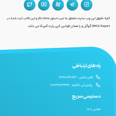
کلیه حقوق این وب سایت متعلق به جیب استور jib.store و این قالب ثبت شده در
DMCA Report گوگل و یا همان قوانین کپی رایت آمریکا می باشد.
راه های ارتباطی
تلفن تماس : 02191093823
پشتیبانی تلگرام : 09032663423
دسترسی سریع
تماس با ما