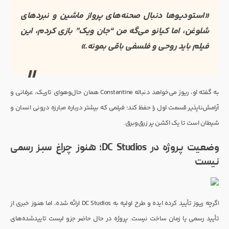
«استودیوها دنبال صحنه‌های پرواز ماشین و نبردهای
شلوغن، اما کیانو می‌گه من “جان ویک” بازی کردم، این
فیلم باید روحی و فلسفی باقی بمونه.»
به گفته او، ریوز می‌خواهد دنباله Constantine همان حال‌و‌هوای تاریک، عرفانی و
آرامش‌ناپذیر قسمت اول را حفظ کند؛ فیلمی که بیشتر درباره مبارزه درونی انسان و
شیطان است تا یک اکشن پر زرق‌وبرق.
وضعیت پروژه در DC Studios؛ هنوز چراغ سبز رسمی
نیست
اگرچه ریوز تأیید کرده ایده و طرح اولیه به DC Studios ارائه شده، اما هنوز خبری از
تأیید رسمی یا زمان ساخت نیست. پروژه در حال حاضر جزو لیست تاییدشده‌های