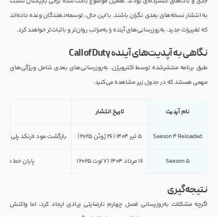
جدی و باگ‌های گسترده‌ای بودند. همین موضوع باعث شده برخی بازیکنان نسبت
به انتشار نسخه‌های بعدی نگران باشند. با این حال، توسعه‌دهندگان وعده داده‌اند
که تغییرات جدید، به‌روزرسانی‌های آینده را به‌مراتب روان‌تر و باثبات‌تر خواهند کرد.
نگاهی به آپدیت‌های آینده Call of Duty
طبق برنامه منتشرشده توسط اکتیویژن، به‌روزرسانی‌های بعدی شامل ویژگی‌های
مهمی هستند که در جدول زیر مشاهده می‌کنید:
نام آپدیت
تاریخ انتشار
Season 4 Reloaded
۵ تیر ۱۴۰۴ (۲۶ ژوئن ۲۰۲۵)
بازگشت مود «رنکد پلی» در Resurgence و اضافه شدن نقشه Fringe از BO3
Season 5
۱۶ مرداد ۱۴۰۴ (۷ اوت ۲۰۲۵)
پایان خط داستانی Zombies با انتشار 
نتیجه‌گیری
اگرچه مشکلات به‌روزرسانی فصل چهارم نارضایتی زیادی ایجاد کرد، اما واکنش