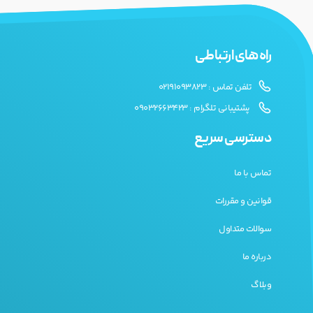
راه های ارتباطی
تلفن تماس : 02191093823
پشتیبانی تلگرام : 09032663423
دسترسی سریع
تماس با ما
قوانین و مقررات
سوالات متداول
درباره ما
وبلاگ