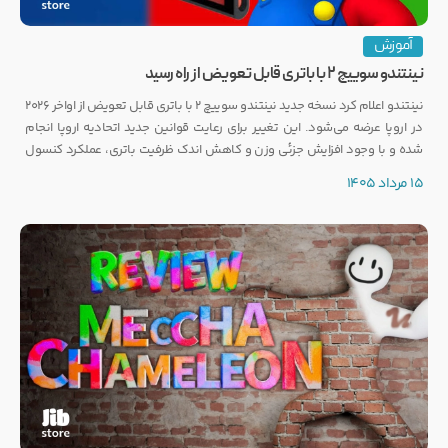
آموزش
نینتندو سوییچ ۲ با باتری قابل تعویض از راه رسید
نینتندو اعلام کرد نسخه جدید نینتندو سوییچ ۲ با باتری قابل تعویض از اواخر ۲۰۲۶
در اروپا عرضه می‌شود. این تغییر برای رعایت قوانین جدید اتحادیه اروپا انجام
شده و با وجود افزایش جزئی وزن و کاهش اندک ظرفیت باتری، عملکرد کنسول
تغییری نخواهد کرد.
15 مرداد 1405