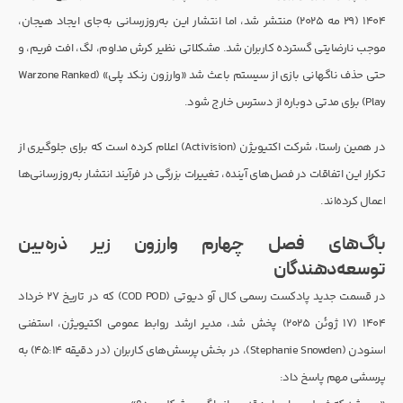
۱۴۰۴ (۲۹ مه ۲۰۲۵) منتشر شد، اما انتشار این به‌روزرسانی به‌جای ایجاد هیجان،
موجب نارضایتی گسترده کاربران شد. مشکلاتی نظیر کرش مداوم، لگ، افت فریم، و
حتی حذف ناگهانی بازی از سیستم باعث شد «وارزون رنکد پلی» (Warzone Ranked
Play) برای مدتی دوباره از دسترس خارج شود.
در همین راستا، شرکت اکتیویژن (Activision) اعلام کرده است که برای جلوگیری از
تکرار این اتفاقات در فصل‌های آینده، تغییرات بزرگی در فرآیند انتشار به‌روزرسانی‌ها
اعمال کرده‌اند.
باگ‌های فصل چهارم وارزون زیر ذره‌بین
توسعه‌دهندگان
در قسمت جدید پادکست رسمی کال آو دیوتی (COD POD) که در تاریخ ۲۷ خرداد
۱۴۰۴ (۱۷ ژوئن ۲۰۲۵) پخش شد، مدیر ارشد روابط عمومی اکتیویژن، استفنی
اسنودن (Stephanie Snowden)، در بخش پرسش‌های کاربران (در دقیقه ۴۵:۱۴) به
پرسشی مهم پاسخ داد: