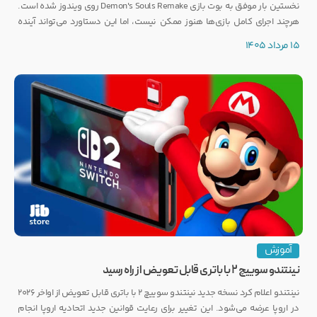
نخستین بار موفق به بوت بازی Demon's Souls Remake روی ویندوز شده است.
هرچند اجرای کامل بازی‌ها هنوز ممکن نیست، اما این دستاورد می‌تواند آینده
انتشار بازی‌هایی مانند GTA 6 روی PC را تحت تأثیر قرار دهد.
15 مرداد 1405
آموزش
نینتندو سوییچ ۲ با باتری قابل تعویض از راه رسید
نینتندو اعلام کرد نسخه جدید نینتندو سوییچ ۲ با باتری قابل تعویض از اواخر ۲۰۲۶
در اروپا عرضه می‌شود. این تغییر برای رعایت قوانین جدید اتحادیه اروپا انجام