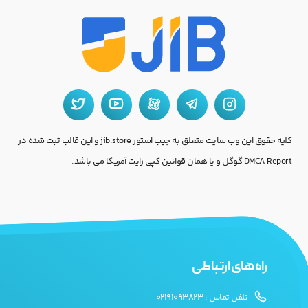
کلیه حقوق این وب سایت متعلق به جیب استور jib.store و این قالب ثبت شده در
DMCA Report گوگل و یا همان قوانین کپی رایت آمریکا می باشد.
راه های ارتباطی
تلفن تماس : 02191093823