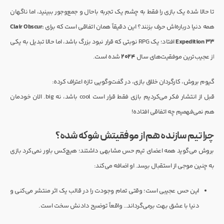
تا حالا شده یک بازی را فقط به چشم یک تجربه باحال و جمع‌وجور ببینید، اما ناگهان
همه دنیا درباره‌اش حرف بزنند؟ این دقیقاً همان اتفاقی است که برای
Clair Obscur:
Expedition 33
افتاد؛ یک RPG نوبتی که قرار نبود بزرگ باشد، اما حالا تبدیل به یکی
از عجیب‌ترین موفقیت‌های سال
۲۰۲۴
شده است.
گیوم بروش، کارگردان خلاق بازی، در گفت‌وگویی تازه اعتراف کرده:
قبل از انتشار فکر می‌کردیم بازی فقط قرار است cool باشد، نه big. الان خودمان
هم نمی‌فهمیم چه اتفاقی افتاده!
چرا تیم سازنده هم از موفقیتش شوکه شده؟
بروش می‌گوید همه اعضای تیم حس مشابهی داشتند؛ هیچ‌کس باور نمی‌کرد بازی
به چنین موجی از استقبال برسد. او اضافه می‌کند:
این حس عجیبی است؛ وقتی تمام وجودت را در قالب یک اثر منتشر می‌کنی و
دنیا با عشق بهت برمی‌گرداند… واقعاً توضیح دادنش سخت است.