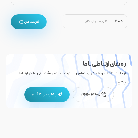
=
2
+
8
فرستادن
راه های ارتباطی با ما
از طریق تلگرام و یا برقراری تماس می‌توانید با تیم پشتیبانی ما در ارتباط
باشید.
پشتیبانی تلگرام
02191096205