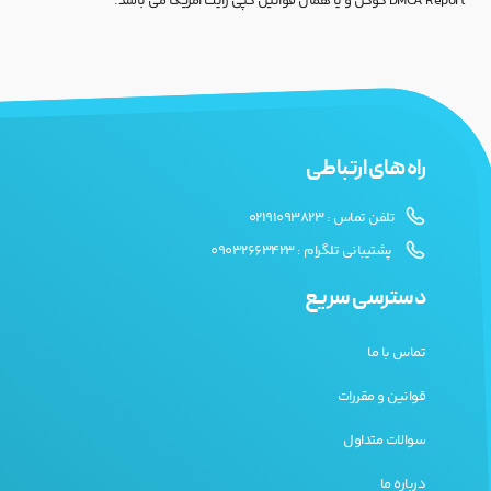
DMCA Report گوگل و یا همان قوانین کپی رایت آمریکا می باشد.
راه های ارتباطی
تلفن تماس : 02191093823
پشتیبانی تلگرام : 09032663423
دسترسی سریع
تماس با ما
قوانین و مقررات
سوالات متداول
درباره ما