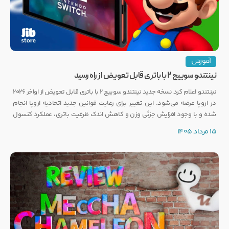
آموزش
نینتندو سوییچ ۲ با باتری قابل تعویض از راه رسید
نینتندو اعلام کرد نسخه جدید نینتندو سوییچ ۲ با باتری قابل تعویض از اواخر ۲۰۲۶
در اروپا عرضه می‌شود. این تغییر برای رعایت قوانین جدید اتحادیه اروپا انجام
شده و با وجود افزایش جزئی وزن و کاهش اندک ظرفیت باتری، عملکرد کنسول
تغییری نخواهد کرد.
15 مرداد 1405