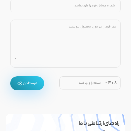
=
3
+
8
فرستادن
راه های ارتباطی با ما