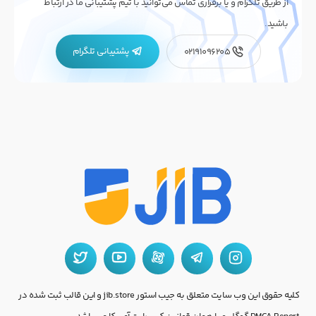
از طریق تلگرام و یا برقراری تماس می‌توانید با تیم پشتیبانی ما در ارتباط
باشید.
پشتیبانی تلگرام
02191096205
کلیه حقوق این وب سایت متعلق به جیب استور jib.store و این قالب ثبت شده در