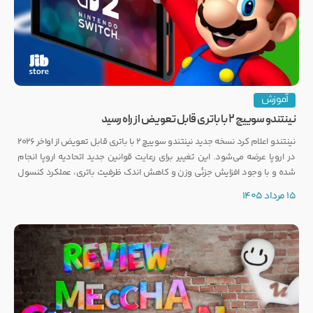
آموزش
نینتندو سوییچ ۲ با باتری قابل تعویض از راه رسید
نینتندو اعلام کرد نسخه جدید نینتندو سوییچ ۲ با باتری قابل تعویض از اواخر ۲۰۲۶
در اروپا عرضه می‌شود. این تغییر برای رعایت قوانین جدید اتحادیه اروپا انجام
شده و با وجود افزایش جزئی وزن و کاهش اندک ظرفیت باتری، عملکرد کنسول
تغییری نخواهد کرد.
15 مرداد 1405