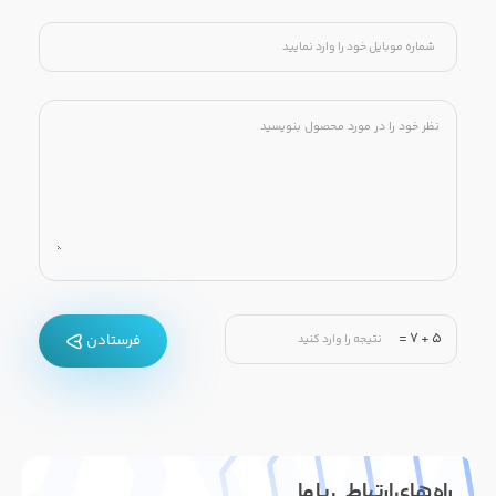
=
7
+
5
فرستادن
راه های ارتباطی با ما