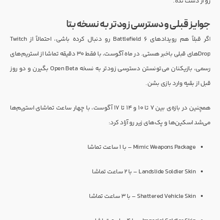
رو از دست نده.
جوایز قبلی و دسترسی زودتر به نسخه بتا
اگر قبلاً هم رویدادهای Battlefield 6 رو دنبال کرده باشی، احتمالاً از Twitch
Dropهای قبلی باخبر هستی. در ماه آگوست، با فقط ۳۰ دقیقه تماشا از استریم‌های
رسمی، بازیکنان می‌تونستن دسترسی زودتر به نسخه Open Beta بگیرن و دو روز
قبل از بقیه وارد بازی بشن.
همچنین در بازه‌ی بین ۷ تا ۱۰ و ۱۴ تا ۱۷ آگوست، با چهار ساعت تماشای استریم‌ها
می‌شد اسکین‌ها و پک‌های زیر رو آزاد کرد:
Mimic Weapons Package – با ۱ ساعت تماشا
Landslide Soldier Skin – با ۲ ساعت تماشا
Shattered Vehicle Skin – با ۳ ساعت تماشا