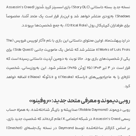
نسخه جدید بسته داستانی (Story DLC) بازی اسسینز کرید شَدوز (Assassin’s Creed
Shadows) به‌زودی منتشر خواهد شد و این‌بار قرار است یک متحد آشنا، مخصوصاً
برای طرفداران کریتیکال رول (Critical Role)، به جمع شخصیت‌ها بپیوندد.
در اردیبهشت‌ماه، اولین محتوای داستانی این بازی با نام «آثار لوییس فرویس (The
Works of Luis Frois)» منتشر شد که شامل یک ماموریت جانبی (Side Quest) برای
یکی از شخصیت‌های بازی بود. حالا نوبت به دومین آپدیت داستانی رسیده است که
قرار است در ۴ تیر ۱۴۰۴ (۲۵ ژوئن ۲۰۲۵) منتشر شود. این به‌روزرسانی، شخصیت
تازه‌ای را به ماجراجویی‌های «یاسکه (Yasuke)» و «نائوئه (Naoe)» اضافه خواهد
کرد.
روبی دیموند و معرفی متحد جدید: «روفینو»
روبی دی‌موند (Robbie Daymond) صداپیشه و بازیگر شناخته‌شده، به همراه حساب
رسمی Assassin’s Creed در شبکه اجتماعی X اعلام کرده‌اند که شخصیت جدید بازی،
بر اساس کاراکتر ساخته‌شده توسط Daymond در نسخه یک‌جلسه‌ای (Oneshot)