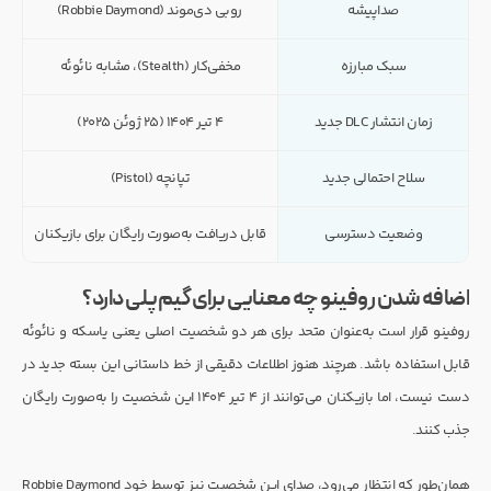
صداپیشه
روبی دی‌موند (Robbie Daymond)
سبک مبارزه
مخفی‌کار (Stealth)، مشابه نائوئه
زمان انتشار DLC جدید
۴ تیر ۱۴۰۴ (۲۵ ژوئن ۲۰۲۵)
سلاح احتمالی جدید
تپانچه (Pistol)
وضعیت دسترسی
قابل دریافت به‌صورت رایگان برای بازیکنان
اضافه شدن روفینو چه معنایی برای گیم‌پلی دارد؟
روفینو قرار است به‌عنوان متحد برای هر دو شخصیت اصلی یعنی یاسکه و نائوئه
قابل استفاده باشد. هرچند هنوز اطلاعات دقیقی از خط داستانی این بسته جدید در
دست نیست، اما بازیکنان می‌توانند از ۴ تیر ۱۴۰۴ این شخصیت را به‌صورت رایگان
جذب کنند.
همان‌طور که انتظار می‌رود، صدای این شخصیت نیز توسط خود Robbie Daymond