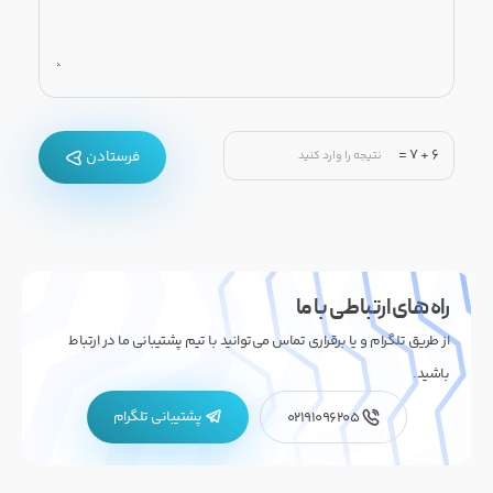
=
7
+
6
فرستادن
راه های ارتباطی با ما
از طریق تلگرام و یا برقراری تماس می‌توانید با تیم پشتیبانی ما در ارتباط
باشید.
پشتیبانی تلگرام
02191096205