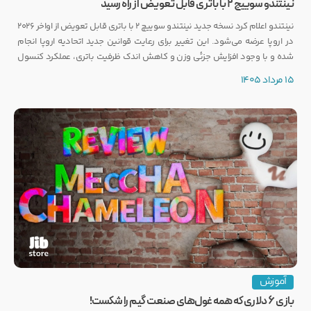
نینتندو سوییچ ۲ با باتری قابل تعویض از راه رسید
نینتندو اعلام کرد نسخه جدید نینتندو سوییچ ۲ با باتری قابل تعویض از اواخر ۲۰۲۶
در اروپا عرضه می‌شود. این تغییر برای رعایت قوانین جدید اتحادیه اروپا انجام
شده و با وجود افزایش جزئی وزن و کاهش اندک ظرفیت باتری، عملکرد کنسول
تغییری نخواهد کرد.
15 مرداد 1405
آموزش
بازی ۶ دلاری که همه غول‌های صنعت گیم را شکست!