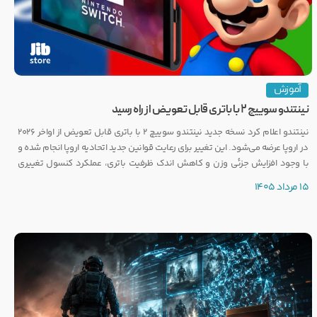
آموزش
نینتندو سوییچ ۲ با باتری قابل تعویض از راه رسید
نینتندو اعلام کرد نسخه جدید نینتندو سوییچ ۲ با باتری قابل تعویض از اواخر ۲۰۲۶
در اروپا عرضه می‌شود. این تغییر برای رعایت قوانین جدید اتحادیه اروپا انجام شده و
با وجود افزایش جزئی وزن و کاهش اندک ظرفیت باتری، عملکرد کنسول تغییری
نخواهد کرد.
15 مرداد 1405