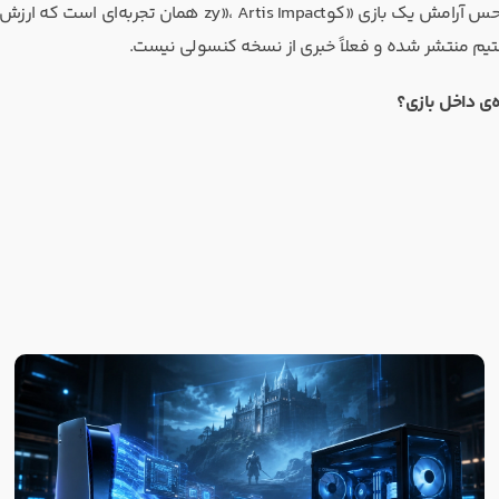
اگر دنبال یک RPG متفاوت هستید که هم اکشن داشته باشد و هم حس آرامش یک بازی «کوzy»، Artis Impact همان ت
‌ی داخل بازی؟