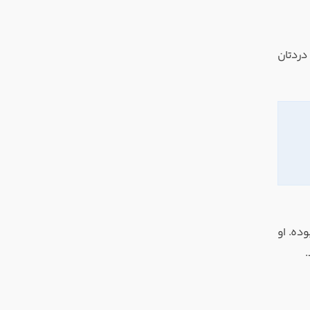
دردتان
مشغول طراحی این بازی بوده. او