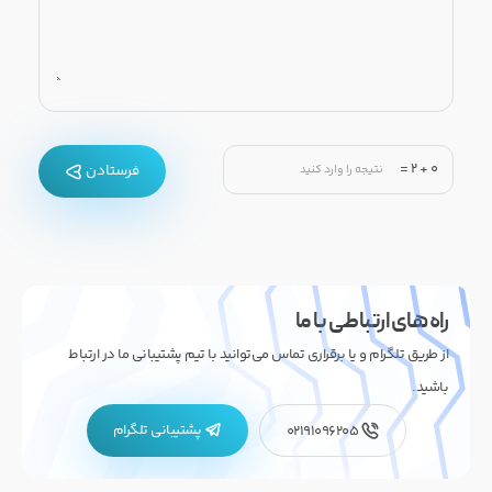
=
2
+
0
فرستادن
راه های ارتباطی با ما
از طریق تلگرام و یا برقراری تماس می‌توانید با تیم پشتیبانی ما در ارتباط
باشید.
پشتیبانی تلگرام
02191096205