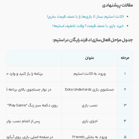
مقالات پیشنهادی
اکانت استیم بساز تا بازی‌ها را با نصف قیمت بخری!
خرید بازی با نصف قیمت؟ وقت تخفیف استیمه!
جدول مراحل فعال‌سازی اد فرند رایگان در استیم:
مرحله
عنوان
۱
ورود به اکانت استیم
برنامه را باز کنید و وارد حس
۲
جستجوی بازی Dota Underlords
در نوار جستجوی بالای برنامه کلمه "Dota" را وارد کرده و روی گزینه Dota Underlords کلیک کن
۳
نصب بازی
روی دکمه سبز رنگ "Play Game" کلیک کرده و بازی را دانلود و نصب نمایید. این بازی کاملاً رایگان است.
۴
اجرای بازی
پس از اتمام نصب، وارد لایبرری استیم شوید
۵
ورود به بخش Friends
در صفحه اصلی بازی، روی آیکون آد