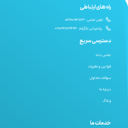
راه های ارتباطی
تلفن تماس : 02191093823
پشتیبانی تلگرام : 09032663423
دسترسی سریع
تماس با ما
قوانین و مقررات
سوالات متداول
درباره ما
وبلاگ
خدمات ما