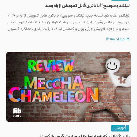
نینتندو سوییچ ۲ با باتری قابل تعویض از راه رسید
نینتندو اعلام کرد نسخه جدید نینتندو سوییچ ۲ با باتری قابل تعویض از اواخر ۲۰۲۶
در اروپا عرضه می‌شود. این تغییر برای رعایت قوانین جدید اتحادیه اروپا انجام
شده و با وجود افزایش جزئی وزن و کاهش اندک ظرفیت باتری، عملکرد کنسول
تغییری نخواهد کرد.
15 مرداد 1405
آموزش
بازی ۶ دلاری که همه غول‌های صنعت گیم را شکست!