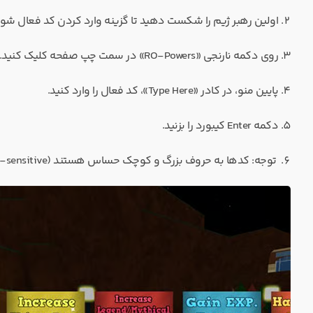
اولین رهبر ژیم را شکست دهید تا گزینه وارد کردن کد فعال شود
روی دکمه نارنجی «RO-Powers» در سمت چپ صفحه کلیک کنید.
پایین منو، در کادر «Type Here»، کد فعال را وارد کنید.
دکمه Enter کیبورد را بزنید.
توجه: کدها به حروف بزرگ و کوچک حساس هستند (Case-sensitive) و بعضی از آن‌ها فقط با داشتن نشان خاصی فعال می‌شوند.