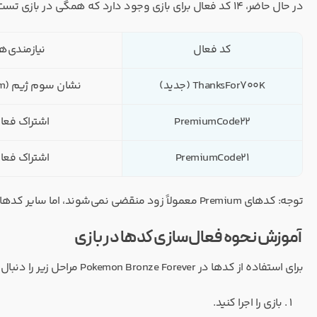
در حال حاضر، ۱۴ کد فعال برای بازی وجود دارد که همگی در بازی تست شده‌اند و تا لحظه آخرین بروزرسانی معتبر هستند:
کد فعال
نیازمندی‌ها
ThanksFor700K (جدید)
نشان سوم ژیم (3rd Gym)
PremiumCode22
اشتراک فعا
PremiumCode21
اشتراک فعا
توجه: کدهای Premium معمولاً زود منقضی نمی‌شوند، اما سایر کدها فقط ۳ تا ۴ روز مهلت دارند. سریع‌تر از بقیه آن‌ها را فعال کنید.
آموزش نحوه فعال‌سازی کدها در بازی
برای استفاده از کدها در Pokemon Bronze Forever مراحل زیر را دنبال کنید:
بازی را اجرا کنید.