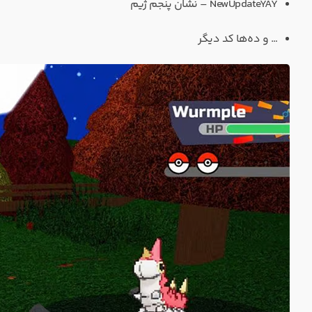
NewUpdateYAY – نشان پنجم ژیم
… و ده‌ها کد دیگر